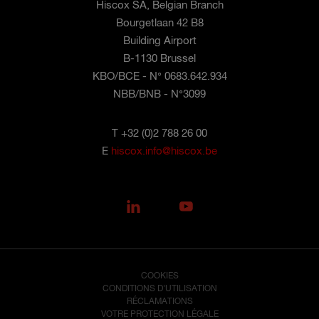
Hiscox SA, Belgian Branch
Bourgetlaan 42 B8
Building Airport
B-1130 Brussel
KBO/BCE - N° 0683.642.934
NBB/BNB - N°3099
T +32 (0)2 788 26 00
E
hiscox.info@hiscox.be
COOKIES
CONDITIONS D'UTILISATION
RÉCLAMATIONS
VOTRE PROTECTION LÉGALE