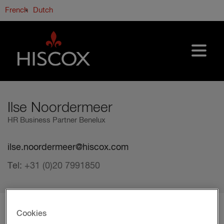
Skip to main content
French
Dutch
Ilse Noordermeer
HR Business Partner Benelux
ilse.noordermeer@hiscox.com
Tel:
+31 (0)20 7991850
Cookies