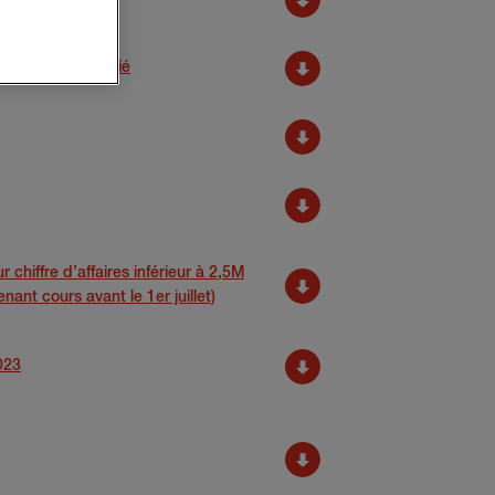
ssurance simplifié
r chiffre d’affaires inférieur à 2,5M
nant cours avant le 1er juillet)
023