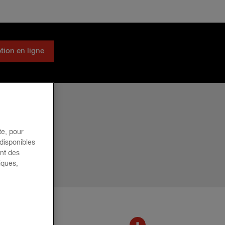
tion en ligne
te, pour
 disponibles
ent des
iques,