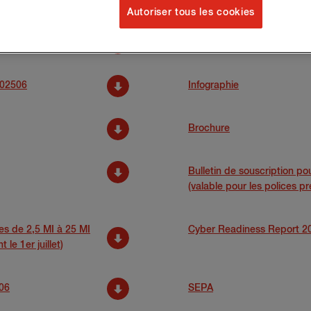
Autoriser tous les cookies
Questionnaire préalable d’a
202506
Infographie
Brochure
Bulletin de souscription pou
(valable pour les polices pre
res de 2,5 MI à 25 MI
Cyber Readiness Report 2
le 1er juillet)
06
SEPA