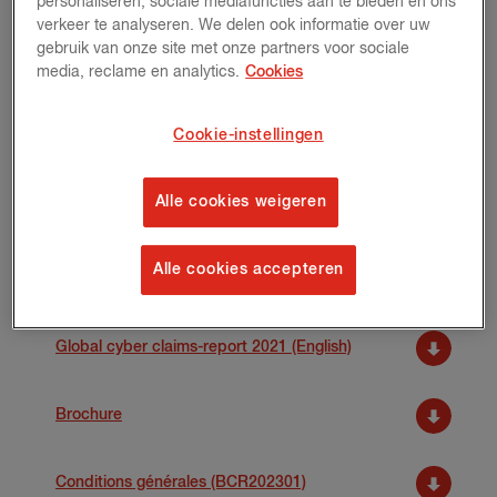
personaliseren, sociale mediafuncties aan te bieden en ons
Glossaire cyber
verkeer te analyseren. We delen ook informatie over uw
gebruik van onze site met onze partners voor sociale
media, reclame en analytics.
Cookies
Questionnaire préalable d’assurance
Cookie-instellingen
Questionnaire préalable d’assurance simplifié
Alle cookies weigeren
Document d’information (IPID) Cyber BCR202506
Alle cookies accepteren
Infographie
Global cyber claims-report 2021 (English)
Brochure
Conditions générales (BCR202301)