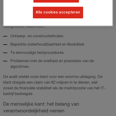
de tijd werden maar liefst 20 wijzigingen opgenomen die
rechtstreeks invloed hadden op de oorspronkelijke
Alle cookies accepteren
projectomvang. Tegen de zomer van 2020, toen de klant
een externe audit uitvoerde, werden diverse tekortkomingen
vastgesteld, waaronder:
Ontwerp- en constructiefouten.
Beperkte onderhoudbaarheid en flexibiliteit.
Te eenvoudige testprocedures.
Problemen met de snelheid en prestaties van de
algoritmes.
De audit stelde onze klant voor een enorme uitdaging. De
klant dreigde een claim van €2 miljoen in te dienen, wat
zowel de financiële stabiliteit als de marktpositie van het IT-
bedrijf bedreigde.
De menselijke kant: het belang van
verantwoordelijkheid nemen