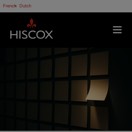
Overslaan en naar de inhoud gaan
French
Dutch