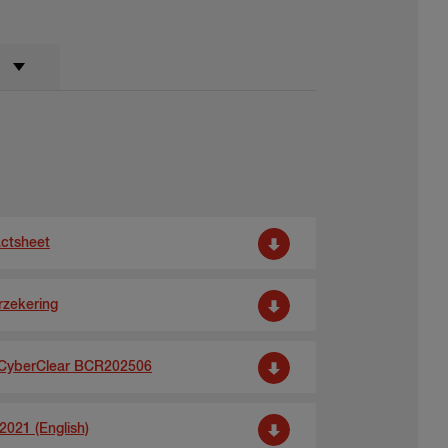
actsheet
rzekering
) CyberClear BCR202506
2021 (English)