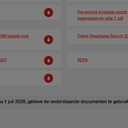
Pre-priced proposal omzet 
ingangsdatum vóór 1 juli)
25M (geldig voor
Cyber Readiness Report 2
2507
SEPA
a 1 juli 2026, gelieve de onderstaande documenten te gebrui