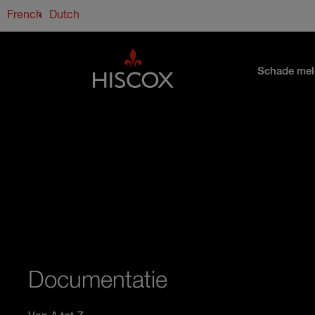
Overslaan en naar de inhoud gaan
French
Dutch
Schade me
Documentatie