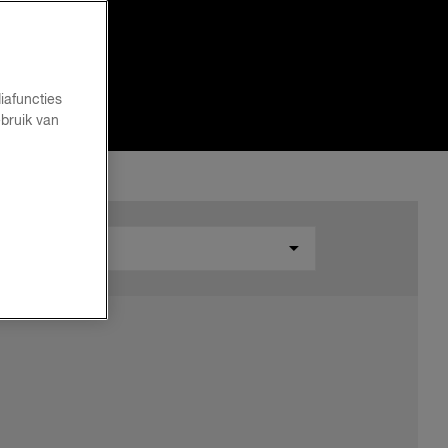
iafuncties
bruik van