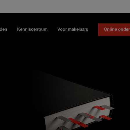
lden
Kenniscentrum
Voor makelaars
Online onder