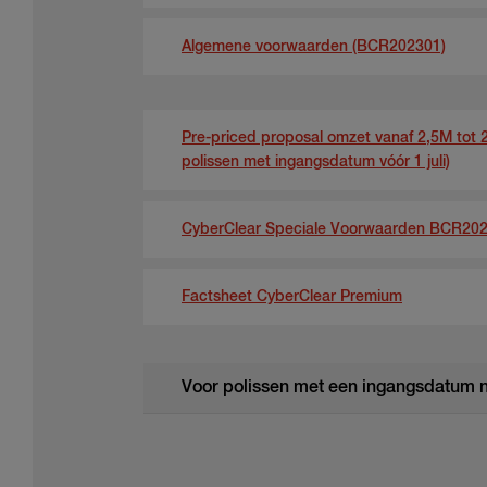
Algemene voorwaarden (BCR202301)
Pre-priced proposal omzet vanaf 2,5M tot 
polissen met ingangsdatum vóór 1 juli)
CyberClear Speciale Voorwaarden BCR20
Factsheet CyberClear Premium
Voor polissen met een ingangsdatum n