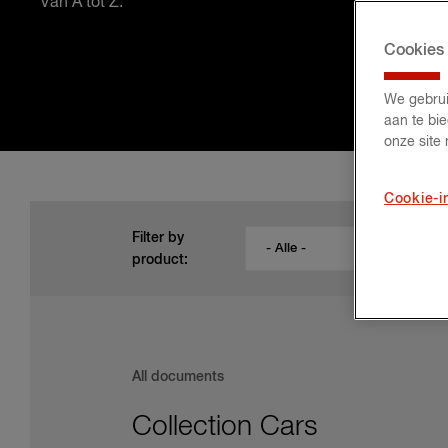
Van A tot Z.
Cookies
We gebrui
aan te bi
onze site
Cookie-i
Filter by
- Alle -
product:
All
documents
Collection Cars