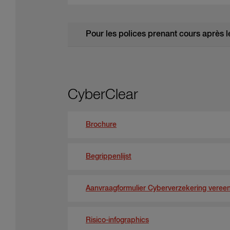
Pour les polices prenant cours après le
CyberClear
Brochure
Begrippenlijst
Aanvraagformulier Cyberverzekering veree
Risico-infographics