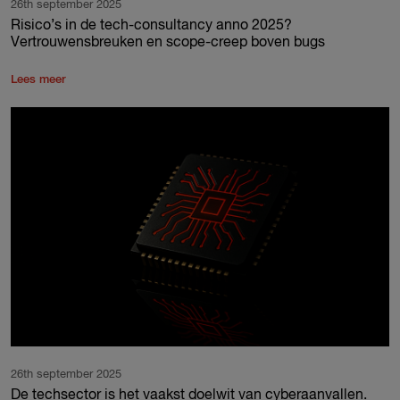
26th september 2025
Risico’s in de tech-consultancy anno 2025?
Vertrouwensbreuken en scope-creep boven bugs
Lees meer
26th september 2025
De techsector is het vaakst doelwit van cyberaanvallen.